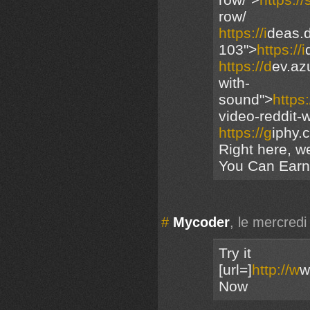
row/
https://i
deas.d
103">
https://i
https://d
ev.az
with-
sound">
https:
video-reddit-
https://g
iphy.
Right here, 
You Can Earn 
#
Mycoder
, le mercred
Try it
[url=]
http://w
w
Now