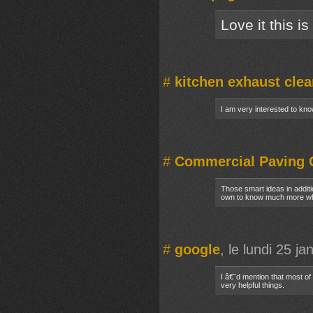
Love it this i
#
kitchen exhaust clea
I am very interested to kno
#
Commercial Paving
Those smart ideas in addit
own to know much more whe
#
google
, le lundi 25 j
I â€˜d mention that most of
very helpful things.