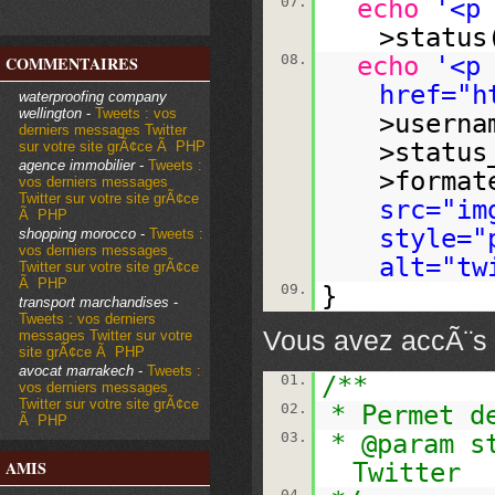
07.
echo
'<p
>status
08.
echo
'<p
COMMENTAIRES
href="
h
waterproofing company
wellington
-
Tweets : vos
>userna
derniers messages Twitter
>status
sur votre site grÃ¢ce Ã PHP
agence immobilier
-
Tweets :
>format
vos derniers messages
Twitter sur votre site grÃ¢ce
src="im
Ã PHP
style="
shopping morocco
-
Tweets :
vos derniers messages
alt="tw
Twitter sur votre site grÃ¢ce
Ã PHP
09.
}
transport marchandises
-
Tweets : vos derniers
Vous avez accÃ¨s
messages Twitter sur votre
site grÃ¢ce Ã PHP
avocat marrakech
-
Tweets :
01.
/**
vos derniers messages
Twitter sur votre site grÃ¢ce
02.
* Permet d
Ã PHP
03.
* @param s
AMIS
Twitter
04.