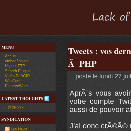
MENU
Tweets : vos dern
Accueil
Ã PHP
embed2object
Ulysse FTP
Search Plugins
posté le lundi 27 ju
Vidéo ReAGIR
WebCam
ReserveWare
AprÃ¨s vous avo
LATEST THOUGHTS
votre compte Twitt
→
@delphiki
aussi de pouvoir af
SYNDICATION
J'ai donc crÃ©Ã© u
Les News