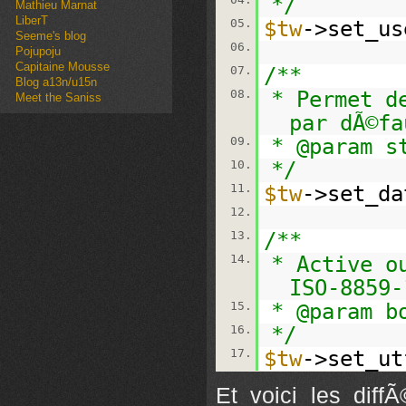
*/
Mathieu Marnat
LiberT
05.
$tw
->set_us
Seeme's blog
06.
Pojupoju
Capitaine Mousse
07.
/**
Blog a13n/u15n
08.
* Permet d
Meet the Saniss
par dÃ©fa
09.
* @param s
10.
*/
11.
$tw
->set_da
12.
13.
/**
14.
* Active o
ISO-8859-
15.
* @param b
16.
*/
17.
$tw
->set_ut
Et voici les diff