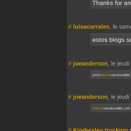
Thanks for an
#
luisacorrales
, le sa
estos blogs s
#
joeanderson
, le jeud
[url=]
https://w
ww.drywalldc.
#
joeanderson
, le jeud
https://w
ww.drywalldc.com
#
Kindersley trucking 