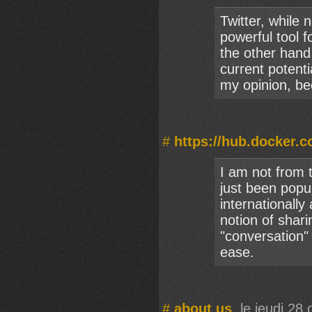
Twitter, while 
powerful tool 
the other hand
current potenti
my opinion, be
#
https://hub.docker.
I am not from t
just been popul
internationall
notion of shari
"conversation" 
ease.
#
about us
, le jeudi 28