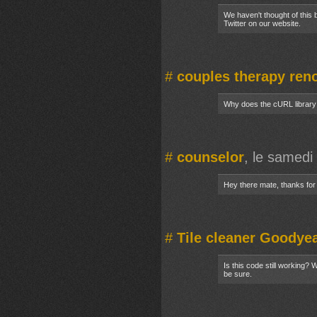
We haven't thought of this b
Twitter on our website.
#
couples therapy ren
Why does the cURL library
#
counselor
, le samed
Hey there mate, thanks for 
#
Tile cleaner Goodye
Is this code still working? 
be sure.