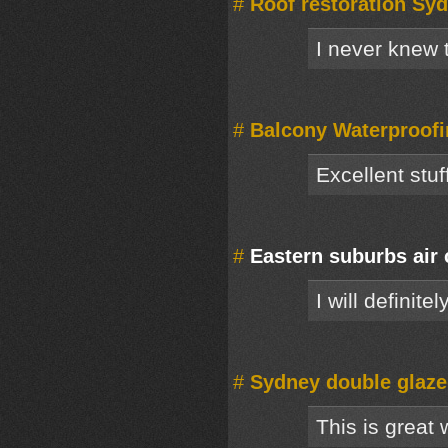
#
Roof restoration Sy
I never knew 
#
Balcony Waterproof
Excellent stu
#
Eastern suburbs air 
I will definit
#
Sydney double glaz
This is great 