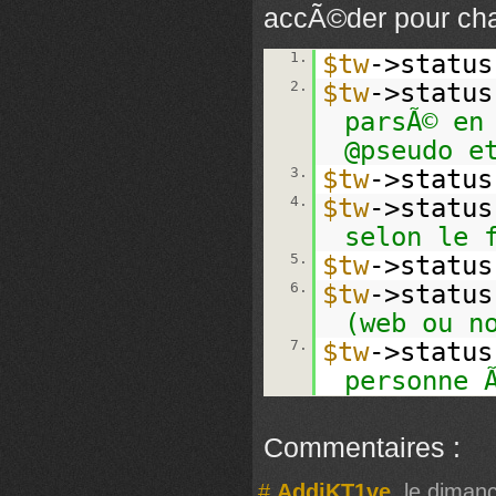
accÃ©der pour c
1.
$tw
->status
2.
$tw
->status
parsÃ© en
@pseudo e
3.
$tw
->status
4.
$tw
->status
selon le 
5.
$tw
->status
6.
$tw
->status
(web ou n
7.
$tw
->status
personne 
Commentaires :
#
AddiKT1ve
, le diman