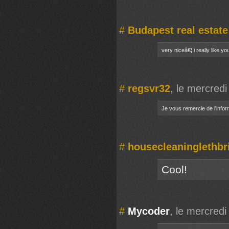
#
Budapest real estate
very niceâ€¦ i really like yo
#
regsvr32
, le mercred
Je vous remercie de l'infor
#
housecleaninglethb
Cool!
#
Mycoder
, le mercred