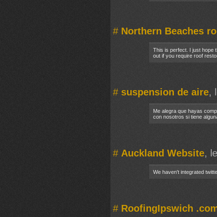
#
Northern Beaches ro
This is perfect. I just hop
out if you require roof res
#
suspension de aire
,
Me alegra que hayas compa
con nosotros si tiene algu
#
Auckland Website
, 
We haven't integrated twitt
#
RoofingIpswich .co