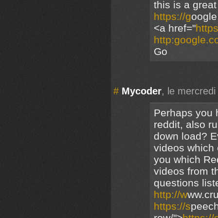
this is a gre
https://g
oogl
<a href="
https
http:google.
Go
#
Mycoder
, le mercred
Perhaps you h
reddit, also 
down load? E
videos which 
you which Redd
videos from t
questions lis
http://w
ww.cru
https://s
peech
row/">
https://