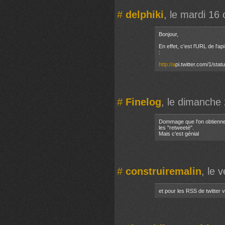
#
delphiki
, le mardi 16
Bonjour,
En effet, c'est l'URL de l'ap
:
http://a
pi.twitter.com/1/st
#
Finelog
, le dimanche 
Dommage que l'on obtienne
les "retweeté".
Mais c'est génial
#
construiremalin
, le 
et pour les RSS de twitter 