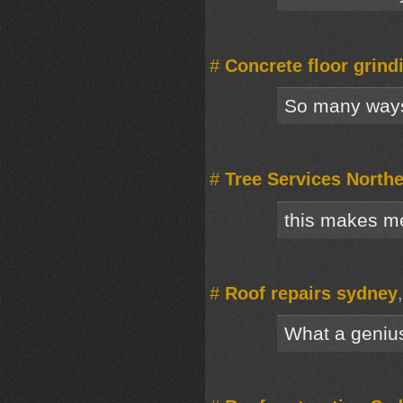
#
Concrete floor grind
So many ways 
#
Tree Services North
this makes me
#
Roof repairs sydney
What a genius