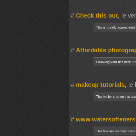
#
Check this out
, le v
This is greatly appreciated
#
Affordable photogra
Following your tips here. T
#
makeup tutorials
, le
Thanks for sharing this tips
#
www.watersofteners
This tips are so helpful and