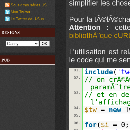
simplifier les chos
Sous-titres séries US
Mon Twitter
Pour la tÃ©lÃ©charg
Le Twitter de U-Sub
Attention
: cett
DESIGNS
bibliothÃ¨que cUR
L'utilisation est r
le code qui me ser
PUB
01.
include
(
'tw
02.
// on crÃ©Ã
paramÃ¨tr
03.
// et en de
l'afficha
04.
$tw
=
new
T
05.
06.
for
(
$i
= 0