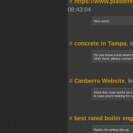
#
https://www.plaster
08:43:04
Nice work!
#
concrete in Tampa
, 
Do you know a tool where the
other hand, please contact
#
Canberra Website
, l
Does this code works on a 
in case you're looking for c
#
best rated boiler en
thanks for writing this up