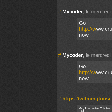
#
Mycoder
, le mercred
Go
http://w
ww.cru
now
#
Mycoder
, le mercred
Go
http://w
ww.cru
now
#
https://wilmingtons
Very Informative! This blog
this!