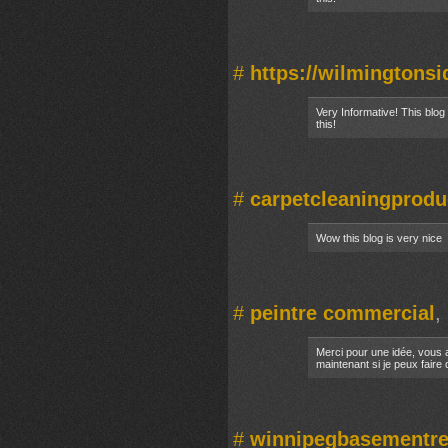
#
https://wilmingtons
Very Informative! This blog
this!
#
carpetcleaningprodu
Wow this blog is very nice
#
peintre commercial
,
Merci pour une idée, vous 
maintenant si je peux fair
#
winnipegbasementre