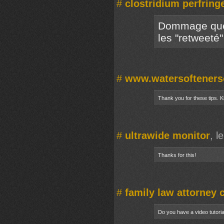
#
clostridium perfring
Dommage que l
les "retweeté"
#
www.watersofteners
Thank you for these tips. 
#
ultrawide monitor
, l
Thanks for this!
#
family law attorney
Do you have a video tutorial