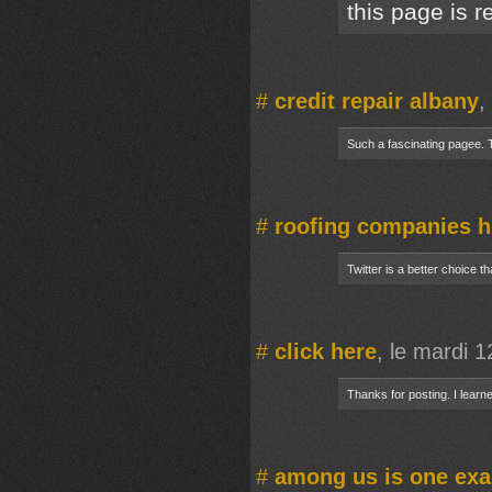
this page is r
#
credit repair albany
,
Such a fascinating pagee. 
#
roofing companies h
Twitter is a better choice th
#
click here
, le mardi 
Thanks for posting. I learned
#
among us is one ex