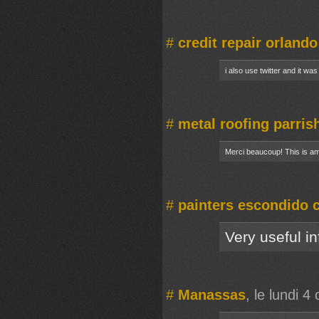
#
credit repair orlando
i also use twitter and it w
#
metal roofing parris
Merci beaucoup! This is am
#
painters escondido 
Very useful in
#
Manassas
, le lundi 