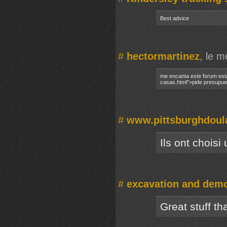
Best advice
#
hectormartinez
, le m
me encanta este forum esta
casas.html">pide presupue
#
www.pittsburghdoul
Ils ont chois
#
excavation and demo
Great stuff t