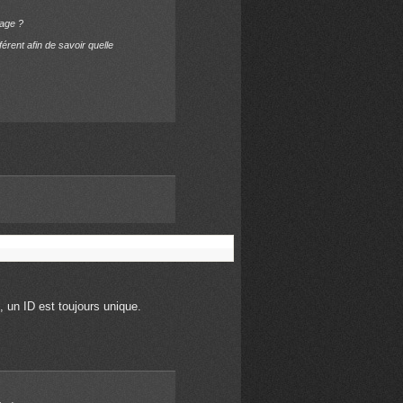
page ?
érent afin de savoir quelle
, un ID est toujours
unique
.