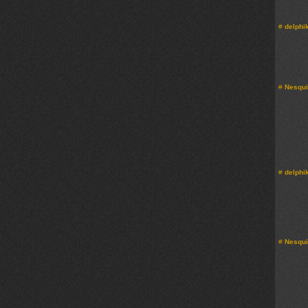
#
delphi
#
Nesqu
#
delphi
#
Nesqu