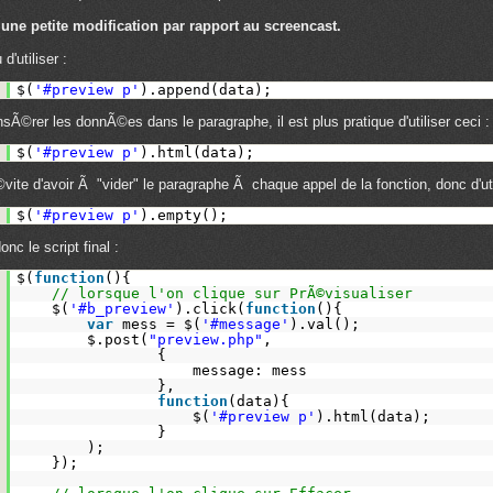
une petite modification par rapport au screencast.
 d'utiliser :
.
$(
'#preview p'
).append(data);
nsÃ©rer les donnÃ©es dans le paragraphe, il est plus pratique d'utiliser ceci :
.
$(
'#preview p'
).html(data);
vite d'avoir Ã "vider" le paragraphe Ã chaque appel de la fonction, donc d'util
.
$(
'#preview p'
).empty();
onc le script final :
.
$(
function
(){
.
// lorsque l'on clique sur PrÃ©visualiser
.
$(
'#b_preview'
).click(
function
(){
.
var
mess = $(
'#message'
).val();
.
$.post(
"preview.php"
,
.
{
.
message: mess
.
},
.
function
(data){
.
$(
'#preview p'
).html(data);
.
}
.
);
.
});
.