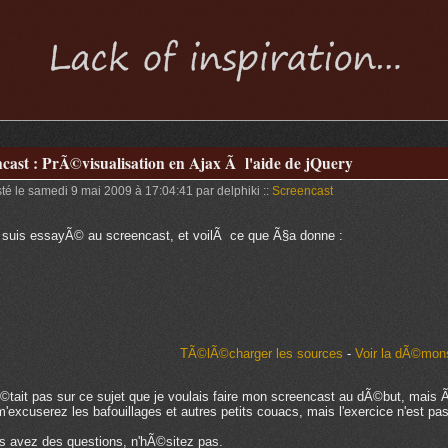
cast : PrÃ©visualisation en Ajax Ã l'aide de jQuery
té le samedi 9 mai 2009 à 17:04:41 par delphiki ::
Screencast
suis essayÃ© au screencast, et voilÃ ce que Ã§a donne :
TÃ©lÃ©charger les sources
-
Voir la dÃ©mons
©tait pas sur ce sujet que je voulais faire mon screencast au dÃ©but, mais 
'excuserez les bafouillages et autres petits couacs, mais l'exercice n'est pas 
s avez des questions, n'hÃ©sitez pas.