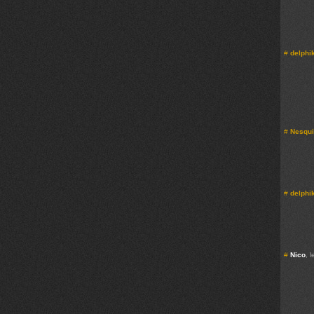
#
delphi
#
Nesqu
#
delphi
#
Nico
, 