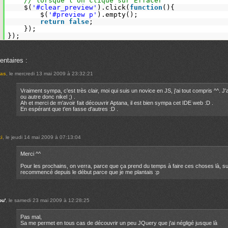
.
// lorsque l'on clique sur Effacer
.
$(
'#clear_preview'
).click(
function
(){
.
$(
'#preview p'
).empty();
.
return
false
;
.
});
.
});
ntaires :
las
, le mercredi 13 mai 2009 à 23:32:21
Vraiment sympa, c'est très clair, moi qui suis un novice en JS, j'ai tout compris ^^.
ou autre donc nikel ;) .
Ah et merci de m'avoir fait découvrir Aptana, il est bien sympa cet IDE web :D .
En espérant que t'en fasse d'autres :D .
ki
, le jeudi 14 mai 2009 à 07:13:04
Merci ^^
Pour les prochains, on verra, parce que ça prend du temps à faire ces choses là, sur
recommencé depuis le début parce que je me plantais :p
u'
, le samedi 23 mai 2009 à 12:28:25
Pas mal,
Sa me permet en tous cas de découvrir un peu JQuery que j'ai négligé jusque là