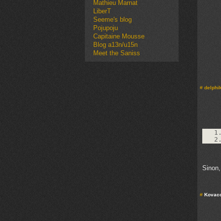
Mathieu Marnat
LiberT
Seeme's blog
Pojupoju
Capitaine Mousse
Blog a13n/u15n
Meet the Saniss
#
delphi
1
2
Sinon,
#
Kovaco