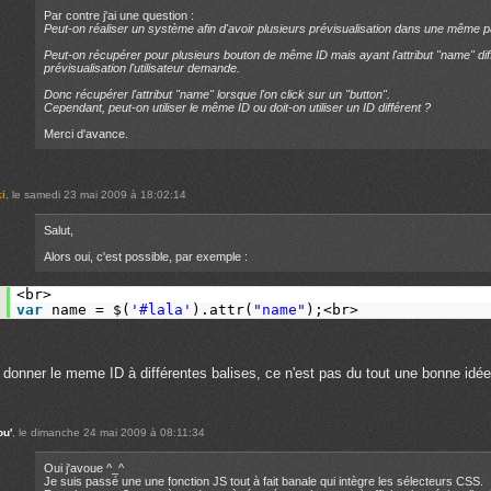
Par contre j'ai une question :
Peut-on réaliser un système afin d'avoir plusieurs prévisualisation dans une même 
Peut-on récupérer pour plusieurs bouton de même ID mais ayant l'attribut "name" diff
prévisualisation l'utilisateur demande.
Donc récupérer l'attribut "name" lorsque l'on click sur un "button".
Cependant, peut-on utiliser le même ID ou doit-on utiliser un ID différent ?
Merci d'avance.
ki
, le samedi 23 mai 2009 à 18:02:14
Salut,
Alors oui, c'est possible, par exemple :
.
<br>
.
var
name = $(
'#lala'
).attr(
"name"
);<br>
 donner le meme ID à différentes balises, ce n'est pas du tout une bonne idée
u'
, le dimanche 24 mai 2009 à 08:11:34
Oui j'avoue ^_^
Je suis passé une une fonction JS tout à fait banale qui intègre les sélecteurs CSS.