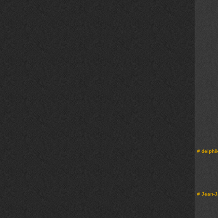
#
delphi
#
Jean-J