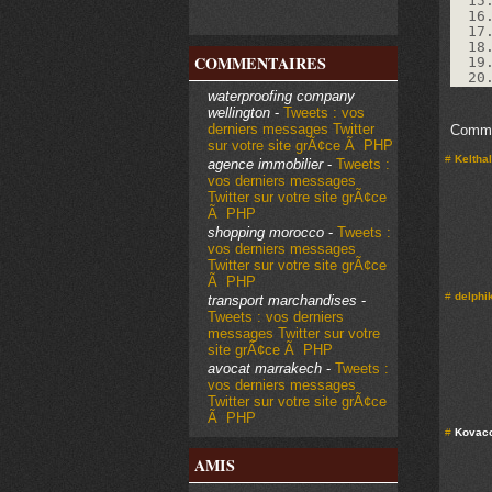
15
16
17
18
COMMENTAIRES
19
20
waterproofing company
wellington
-
Tweets : vos
derniers messages Twitter
Comme
sur votre site grÃ¢ce Ã PHP
#
Keltha
agence immobilier
-
Tweets :
vos derniers messages
Twitter sur votre site grÃ¢ce
Ã PHP
shopping morocco
-
Tweets :
vos derniers messages
Twitter sur votre site grÃ¢ce
Ã PHP
#
delphi
transport marchandises
-
Tweets : vos derniers
messages Twitter sur votre
site grÃ¢ce Ã PHP
avocat marrakech
-
Tweets :
vos derniers messages
Twitter sur votre site grÃ¢ce
Ã PHP
#
Kovaco
AMIS