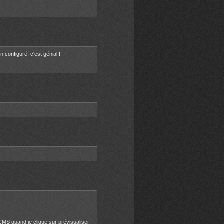
configuré, c'est génial !
CMS quand je clique sur prévisualiser