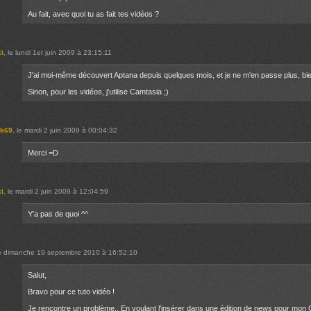
Au fait, avec quoi tu as fait tes vidéos ?
ki
, le lundi 1er juin 2009 à 23:15:11
J'ai moi-même découvert Aptana depuis quelques mois, et je ne m'en passe plus, bien 
Sinon, pour les vidéos, j'utilise Camtasia ;)
ik69
, le mardi 2 juin 2009 à 00:04:32
Merci =D
ki
, le mardi 2 juin 2009 à 12:04:59
Y'a pas de quoi ^^
le dimanche 19 septembre 2010 à 16:52:10
Salut,
Bravo pour ce tuto vidéo !
Je rencontre un problème.. En voulant l'insérer dans une édition de news pour mon 