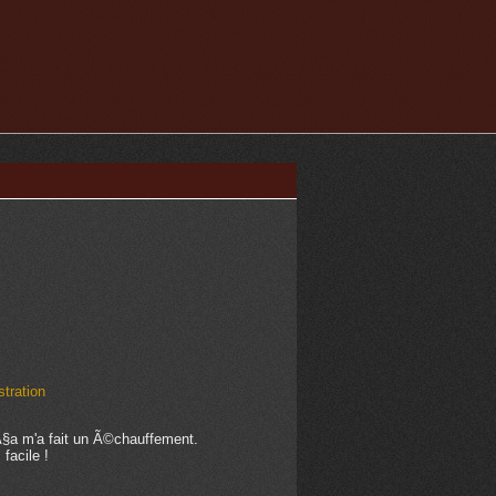
tration
Ã§a m'a fait un Ã©chauffement.
facile !