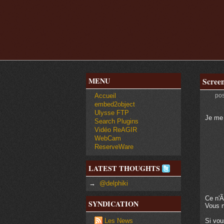
MENU
Screen
Accueil
pos
embed2object
Ulysse FTP
Je me 
Search Plugins
Vidéo ReAGIR
WebCam
ReserveWare
LATEST THOUGHTS
→
@delphiki
Ce n'Ã
SYNDICATION
Vous m
Si vou
Les News