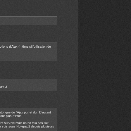
tions d'Ajax (même si l'utilisation de
ery :)
ôt que de l'Ajax pur et dur. D'autant
our plus d'infos.
nt survolé mais ça ne m'a pas l'air
(je suis sous Notepad2 depuis plusieurs