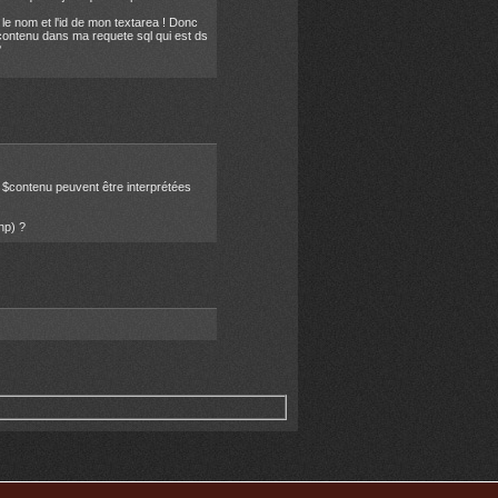
e nom et l'id de mon textarea ! Donc
$contenu dans ma requete sql qui est ds
?
t $contenu peuvent être interprétées
hp) ?