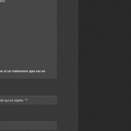
ion)
ue si un traitement ajax est en
ode qui se répète. ^^