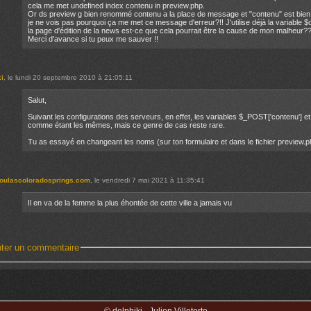
cela me met undefined index contenu in preview.php.
Or ds preview g bien renommé contenu a la place de message et "contenu" est bien l
je ne vois pas pourquoi ça me met ce message d'erreur?!! J'utilise déjà la variable 
la page d'édition de la news est-ce que cela pourrait être la cause de mon malheur?
Merci d'avance si tu peux me sauver !!
ki
, le lundi 20 septembre 2010 à 21:05:11
Salut,
Suivant les configurations des serveurs, en effet, les variables $_POST['contenu'] e
comme étant les mêmes, mais ce genre de cas reste rare.
Tu as essayé en changeant les noms (sur ton formulaire et dans le fichier preview.p
ulascoloradosprings.com
, le vendredi 7 mai 2021 à 11:35:41
Il en va de la femme la plus éhontée de cette ville a jamais vu
uter un commentaire
© delphiki - Julien Villetorte