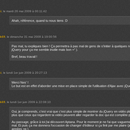
ki
, le mardi 26 mai 2009 à 00:11:42
Ahah, référence, quand tu nous tiens :D
ik69
, le dimanche 31 mai 2009 à 19:00:56
Pas mal, tu expliques bien ! Ça permettra à pas mal de gens de s'initier à quelques no
jQuery pour ça me semble inutile mais bon =° ).
Bref, beau travail !
ki
, le lundi 1er juin 2009 à 20:27:13
Merci Nes' !
Le but est en effet d'aborder une mise en place simple de l'utilisation d'Ajax avec jQu
ik69
, le lundi 1er juin 2009 à 22:08:10
Oui, je comprends, c'est vrai que c'est plus simple de montrer du jQuery en vidéo plut
plus que ceux qui regardent ta vidéo peuvent aller regarder la doc qui est complète p
Au passage, grâce à toi j'ai découvert Aptana. Pour le moment je ne l'ai que vagueme
mal. Et puis ça me donnera l'occasion de changer d'éditeur si ça finit par me plaire 
années =p ).