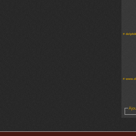
#
delphi
#
www.do
Ajo