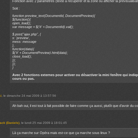
Fonction avec 2 paramètres (texte à récupérer et la zone où afficher la prévisualisat
Soit :
function preview_text(DocumentId, DocumentPreview){
$(function(){
open_load();
var message = $('#' + DocumentId).val();
$.post("ajax.php", {
s: 'preview',
mess: message
},
function(data){
$('#' + DocumentPreview).html(data);
close_load();
});
});
}
Avec 2 fonctions externes pour activer ou désactiver la mini fenêtre qui indiq
cours ou pas.
ki
, le dimanche 24 mai 2009 à 13:57:56
Ah bah oui, il est tout à fait possible de faire comme ça aussi, plutôt que d'avoir du c
ack (Daniels)
, le lundi 25 mai 2009 à 18:01:45
Là ça marche sur Opéra mais est-ce que ça marche sous linux ?