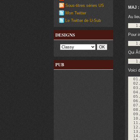
Sous-titres séries US
MAJ : 
Mon Twitter
Au lieu
Le Twitter de U-Sub
1
DESIGNS
Pour i
1
Qui Ã©
1
PUB
Voici d
01
02
03
04
05
06
07
08
09
10
11
12
13
14